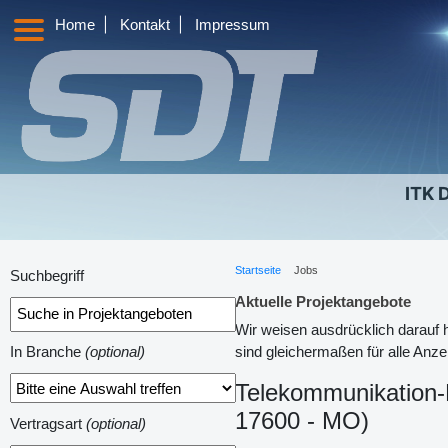
|
|
Home
Kontakt
Impressum
ITK 
Startseite
Jobs
Suchbegriff
Aktuelle Projektangebote
Wir weisen ausdrücklich darauf 
In Branche
(optional)
sind gleichermaßen für alle Anze
Telekommunikation-N
17600 - MO)
Vertragsart
(optional)