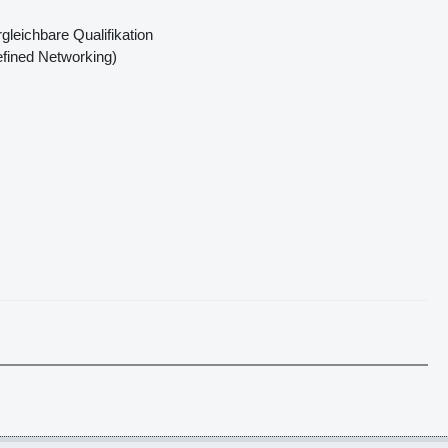
leichbare Qualifikation
fined Networking)
tmanager IT- Einführung (all gender) - Ref.Nr.: 17654 - MO
genieur (Robotframework) (all gender) - Ref.Nr.: 17653 - MO
tmanager (all gender) - Ref.Nr.: 17651 - MO
rbeiter Auftragsabwicklung Serviceaufträge (all gender) - Ref.Nr.: 17