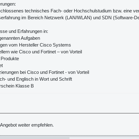
erungen:
chlossenes technisches Fach- oder Hochschulstudium bzw. eine verg
fserfahrung im Bereich Netzwerk (LAN/WLAN) und SDN (Software-De
sse und Erfahrungen in:
 genannten Aufgaben
ngen vom Hersteller Cisco Systems
ellern wie Cisco und Fortinet – von Vorteil
 Produkte
et
izierungen bei Cisco und Fortinet - von Vorteil
ch- und Englisch in Wort und Schrift
rschein Klasse B
Verkehr & Logistik - Projek
Verkehr & Logistik - Testin
 Angebot weiter empfehlen.
Elektronikkonzern - Projek
Elektronikkonzern - Sachbea