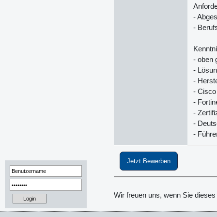
Anford
- Abges
- Beru
Kenntni
- oben
- Lösu
- Herst
- Cisco
- Fortin
- Zertif
- Deuts
- Führe
Jetzt Bewerben
Wir freuen uns, wenn Sie dieses