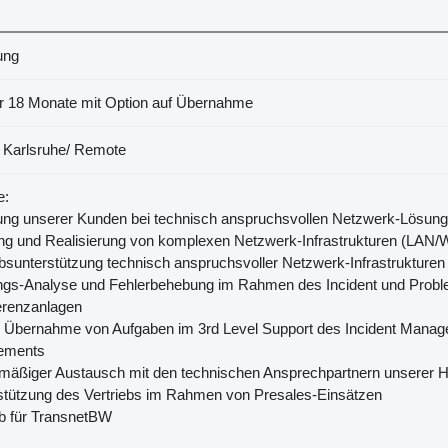
ung
ür 18 Monate mit Option auf Übernahme
 Karlsruhe/ Remote
e:
tung unserer Kunden bei technisch anspruchsvollen Netzwerk-Lösu
ung und Realisierung von komplexen Netzwerk-Infrastrukturen (LAN
ebsunterstützung technisch anspruchsvoller Netzwerk-Infrastruktur
ungs-Analyse und Fehlerbehebung im Rahmen des Incident und Probl
erenzanlagen
e Übernahme von Aufgaben im 3rd Level Support des Incident Manag
ements
mäßiger Austausch mit den technischen Ansprechpartnern unserer He
stützung des Vertriebs im Rahmen von Presales-Einsätzen
eb für TransnetBW