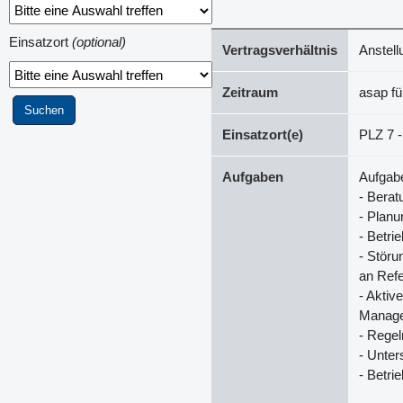
Einsatzort
(optional)
Vertragsverhältnis
Anstell
Zeitraum
asap f
Einsatzort(e)
PLZ 7 -
Aufgaben
Aufgab
- Bera
- Plan
- Betri
- Stör
an Ref
- Aktiv
Manag
- Regel
- Unter
- Betri