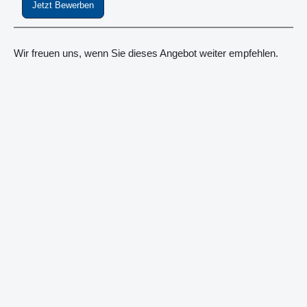
Jetzt Bewerben
Wir freuen uns, wenn Sie dieses Angebot weiter empfehlen.
Verkehr & Logistik -
Projektmanager IT-
Einführung (all gender) -
Ref.Nr.: 17654 - MO
Verkehr & Logistik -
Testingenieur
(Robotframework) (all
gender) - Ref.Nr.: 17653 -
MO
Elektronikkonzern -